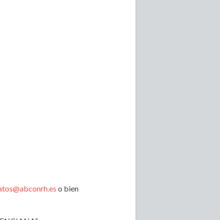
atos@abconrh.es
o bien