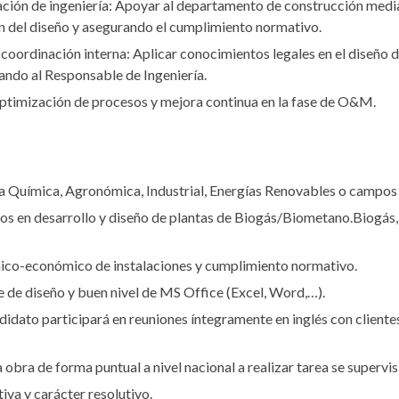
dación de ingeniería: Apoyar al departamento de construcción media
ón del diseño y asegurando el cumplimiento normativo.
oordinación interna: Aplicar conocimientos legales en el diseño 
tando al Responsable de Ingeniería.
optimización de procesos y mejora continua en la fase de O&M.
ía Química, Agronómica, Industrial, Energías Renovables o campos
años en desarrollo y diseño de plantas de Biogás/Biometano.Biogás
cnico-económico de instalaciones y cumplimiento normativo.
de diseño y buen nivel de MS Office (Excel, Word,…).
andidato participará en reuniones íntegramente en inglés con client
 obra de forma puntual a nivel nacional a realizar tarea se supervis
iva y carácter resolutivo.