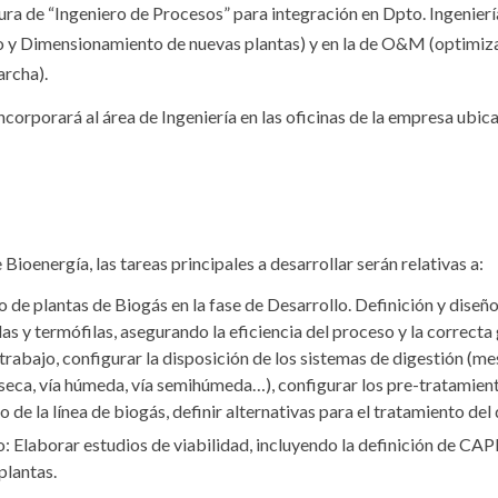
gura de “Ingeniero de Procesos” para integración en Dpto. Ingenier
ño y Dimensionamiento de nuevas plantas) y en la de O&M (optimiz
archa).
ncorporará al área de Ingeniería en las oficinas de la empresa ubi
ioenergía, las tareas principales a desarrollar serán relativas a:
de plantas de Biogás en la fase de Desarrollo. Definición y diseñ
as y termófilas, asegurando la eficiencia del proceso y la correcta
 trabajo, configurar la disposición de los sistemas de digestión (me
 seca, vía húmeda, vía semihúmeda…), configurar los pre-tratamient
to de la línea de biogás, definir alternativas para el tratamiento de
: Elaborar estudios de viabilidad, incluyendo la definición de 
 plantas.