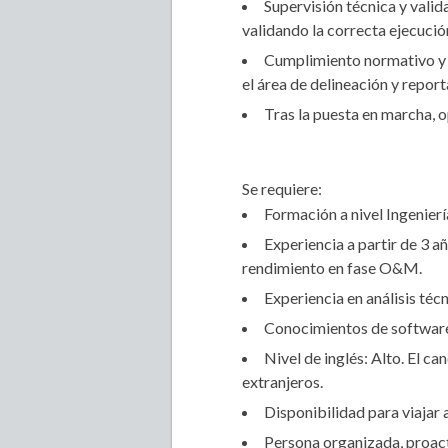
Supervisión técnica y vali
validando la correcta ejecuci
Cumplimiento normativo y c
el área de delineación y repor
Tras la puesta en marcha, 
Se requiere:
Formación a nivel Ingenier
Experiencia a partir de 3 
rendimiento en fase O&M.
Experiencia en análisis té
Conocimientos de software 
Nivel de inglés: Alto. El c
extranjeros.
Disponibilidad para viajar a
Persona organizada, proact