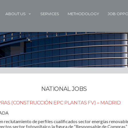
ABOUT US
SERVICES
METHODOLOGY
JOB OPPO
NATIONAL JOBS
AS (CONSTRUCCIÓN EPC PLANTAS FV) – MADRID
RADA
 reclutamiento de perfiles cualificados sector energías renovable
ectos sector fotovoltaico la figura de “Responsable de Compras” d